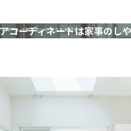
アコーディネートは家事のし
ディネートは家事のしやすさも大切です