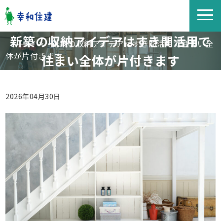
新築の収納アイデアはすき間活用で
>
新築の収納アイデアはすき間活用で住まい全
ホーム
体が片付きます
住まい全体が片付きます
2026年04月30日